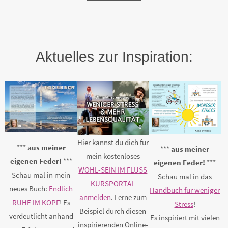
Aktuelles zur Inspiration:
Hier kannst du dich für
***
aus meiner
***
aus meiner
mein kostenloses
eigenen Feder!
***
eigenen Feder!
***
WOHL-SEIN IM FLUSS
Schau mal in mein
Schau mal in das
KURSPORTAL
neues Buch:
Endlich
Handbuch für weniger
anmelden
. Lerne zum
RUHE IM KOPF
! Es
Stress
!
Beispiel durch diesen
verdeutlicht anhand
Es inspiriert mit vielen
inspirierenden Online-