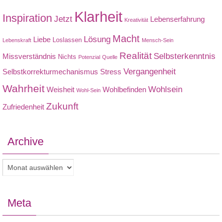
Klarheit
Inspiration
Jetzt
Lebenserfahrung
Kreativität
Macht
Lösung
Liebe
Loslassen
Lebenskraft
Mensch-Sein
Realität
Selbsterkenntnis
Missverständnis
Nichts
Potenzial
Quelle
Vergangenheit
Selbstkorrekturmechanismus
Stress
Wahrheit
Wohlsein
Weisheit
Wohlbefinden
Wohl-Sein
Zukunft
Zufriedenheit
Archive
Archive
Meta