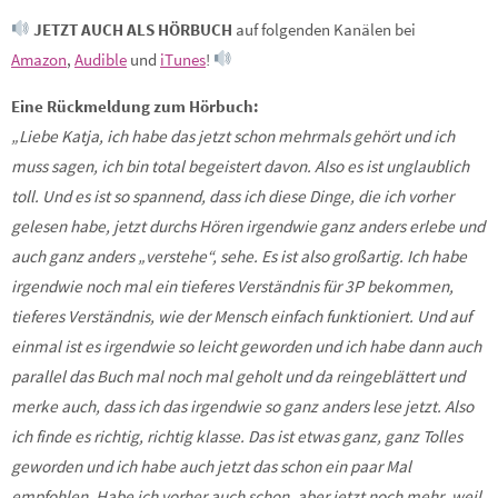
JETZT AUCH ALS HÖRBUCH
auf folgenden Kanälen bei
Amazon
,
Audible
und
iTunes
!
Eine Rückmeldung zum Hörbuch:
„Liebe Katja, ich habe das jetzt schon mehrmals gehört und ich
muss sagen, ich bin total begeistert davon. Also es ist unglaublich
toll. Und es ist so spannend, dass ich diese Dinge, die ich vorher
gelesen habe, jetzt durchs Hören irgendwie ganz anders erlebe und
auch ganz anders „verstehe“, sehe. Es ist also großartig. Ich habe
irgendwie noch mal ein tieferes Verständnis für 3P bekommen,
tieferes Verständnis, wie der Mensch einfach funktioniert. Und auf
einmal ist es irgendwie so leicht geworden und ich habe dann auch
parallel das Buch mal noch mal geholt und da reingeblättert und
merke auch, dass ich das irgendwie so ganz anders lese jetzt. Also
ich finde es richtig, richtig klasse. Das ist etwas ganz, ganz Tolles
geworden und ich habe auch jetzt das schon ein paar Mal
empfohlen. Habe ich vorher auch schon, aber jetzt noch mehr, weil