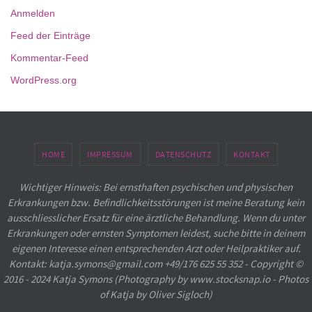
Anmelden
Feed der Einträge
Kommentar-Feed
WordPress.org
HOME
IMPRESSUM
DATENSCHUTZ
KONTAKT
Wichtiger Hinweis: Bei ernsthaften psychischen und physischen
Erkrankungen bzw. Befindlichkeitsstörungen ist meine Beratung kein
ausschliesslicher Ersatz für eine ärztliche Behandlung. Wenn du unter
Erkrankungen oder ernsten Symptomen leidest, suche bitte in deinem
eigenen Interesse einen entsprechenden Arzt oder Heilpraktiker auf.
Kontakt: katja.symons@gmail.com +49/176 625 55 352 - Copyright ©
2016 - 2024 Katja Symons (Photography by www.stocksnap.io - Photos
of Katja by Oliver Sigloch)