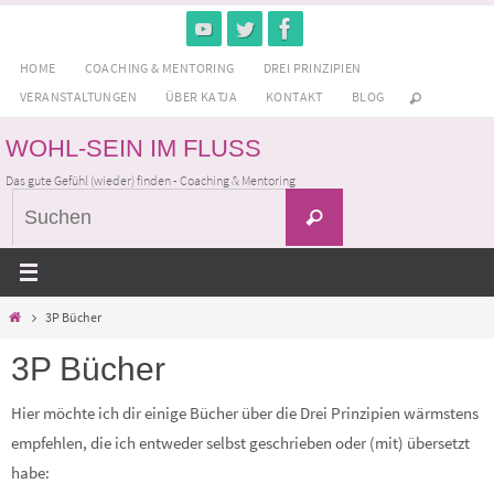
Zum
Inhalt
HOME
COACHING & MENTORING
DREI PRINZIPIEN
springen
VERANSTALTUNGEN
ÜBER KATJA
KONTAKT
BLOG
WOHL-SEIN IM FLUSS
Das gute Gefühl (wieder) finden - Coaching & Mentoring
Suchen
Suchen
nach:
Home
3P Bücher
3P Bücher
Hier möchte ich dir einige Bücher über die Drei Prinzipien wärmstens
empfehlen, die ich entweder selbst geschrieben oder (mit) übersetzt
habe: