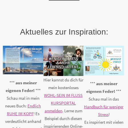
Aktuelles zur Inspiration:
Hier kannst du dich für
***
aus meiner
***
aus meiner
mein kostenloses
eigenen Feder!
***
eigenen Feder!
***
WOHL-SEIN IM FLUSS
Schau mal in mein
Schau mal in das
KURSPORTAL
neues Buch:
Endlich
Handbuch für weniger
anmelden
. Lerne zum
RUHE IM KOPF
! Es
Stress
!
Beispiel durch diesen
verdeutlicht anhand
Es inspiriert mit vielen
inspirierenden Online-