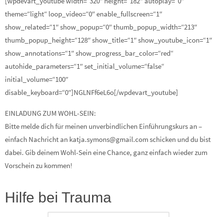
[wpdevart_youtube width=“320″ height=“182″ autoplay=“0″
theme=“light“ loop_video=“0″ enable_fullscreen=“1″
show_related=“1″ show_popup=“0″ thumb_popup_width=“213″
thumb_popup_height=“128″ show_title=“1″ show_youtube_icon=“1″
show_annotations=“1″ show_progress_bar_color=“red“
autohide_parameters=“1″ set_initial_volume=“false“
initial_volume=“100″
disable_keyboard=“0″]NGLNFf6eL6o[/wpdevart_youtube]
EINLADUNG ZUM WOHL-SEIN:
Bitte melde dich für meinen unverbindlichen Einführungskurs an –
einfach Nachricht an katja.symons@gmail.com schicken und du bist
dabei. Gib deinem Wohl-Sein eine Chance, ganz einfach wieder zum
Vorschein zu kommen!
Hilfe bei Trauma