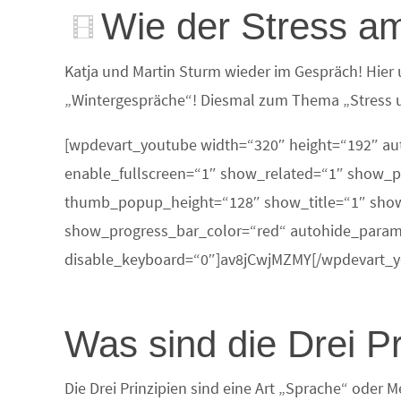
Wie der Stress am
Katja und Martin Sturm wieder im Gespräch! Hier u
„Wintergespräche“! Diesmal zum Thema „Stress u
[wpdevart_youtube width=“320″ height=“192″ au
enable_fullscreen=“1″ show_related=“1″ show
thumb_popup_height=“128″ show_title=“1″ sho
show_progress_bar_color=“red“ autohide_paramet
disable_keyboard=“0″]av8jCwjMZMY[/wpdevart_y
Was sind die Drei Pr
Die Drei Prinzipien sind eine Art „Sprache“ oder 