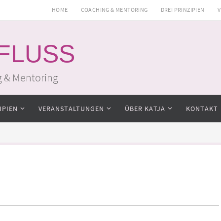
HOME
COACHING & MENTORING
DREI PRINZIPIEN
V
 FLUSS
g & Mentoring
IPIEN
VERANSTALTUNGEN
ÜBER KATJA
KONTAKT