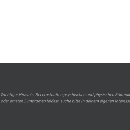
Wichtiger Hinweis: Bei ernsthaften psychischen und physischen Erkranku
oder ernsten Symptomen leidest, suche bitte in deinem eigenen Interess