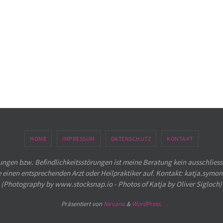
HOME
IMPRESSUM
DATENSCHUTZ
KONTAKT
ngen bzw. Befindlichkeitsstörungen ist meine Beratung kein ausschliess
e einen entsprechenden Arzt oder Heilpraktiker auf. Kontakt: katja.sym
(Photography by www.stocksnap.io - Photos of Katja by Oliver Sigloch)
Präsentiert von
Nirvana
&
WordPress.