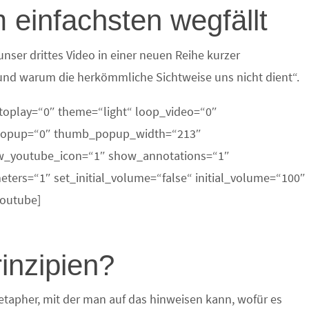
 einfachsten wegfällt
nser drittes Video in einer neuen Reihe kurzer
nd warum die herkömmliche Sichtweise uns nicht dient“.
toplay=“0″ theme=“light“ loop_video=“0″
_popup=“0″ thumb_popup_width=“213″
w_youtube_icon=“1″ show_annotations=“1″
ers=“1″ set_initial_volume=“false“ initial_volume=“100″
outube]
inzipien?
Metapher, mit der man auf das hinweisen kann, wofür es