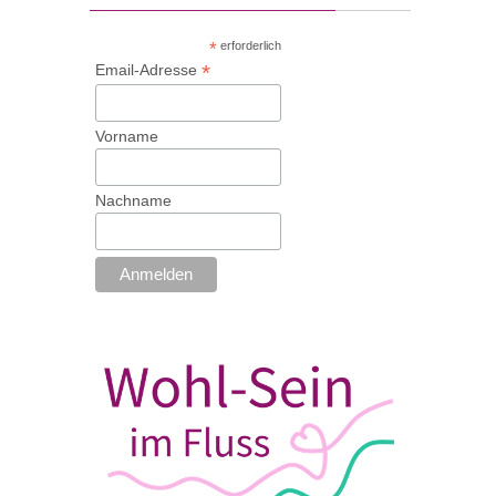
*
erforderlich
*
Email-Adresse
Vorname
Nachname