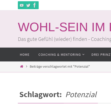
Zum
Inhalt
springen
WOHL-SEIN IM
Das gute Gefühl (wieder) finden - Coachin
Zum
HOME
COACHING & MENTORING
DREI PRINZ
Inhalt
springen
Home
Beiträge verschlagwortet mit "Potenzial"
Schlagwort:
Potenzial