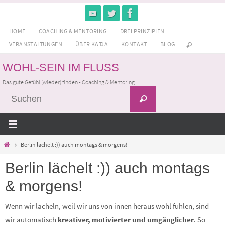
Zum
Inhalt
HOME
COACHING & MENTORING
DREI PRINZIPIEN
springen
VERANSTALTUNGEN
ÜBER KATJA
KONTAKT
BLOG
WOHL-SEIN IM FLUSS
Das gute Gefühl (wieder) finden - Coaching & Mentoring
Suchen
Suchen
nach:
Home
Berlin lächelt :)) auch montags & morgens!
Berlin lächelt :)) auch montags
& morgens!
Wenn wir lächeln, weil wir uns von innen heraus wohl fühlen, sind
wir automatisch
kreativer, motivierter und umgänglicher
. So