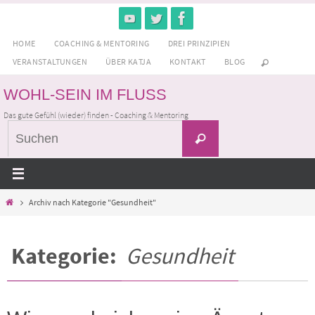
Zum
Inhalt
HOME
COACHING & MENTORING
DREI PRINZIPIEN
springen
VERANSTALTUNGEN
ÜBER KATJA
KONTAKT
BLOG
WOHL-SEIN IM FLUSS
Das gute Gefühl (wieder) finden - Coaching & Mentoring
Suchen
Suchen
nach:
Home
Archiv nach Kategorie "Gesundheit"
Kategorie:
Gesundheit