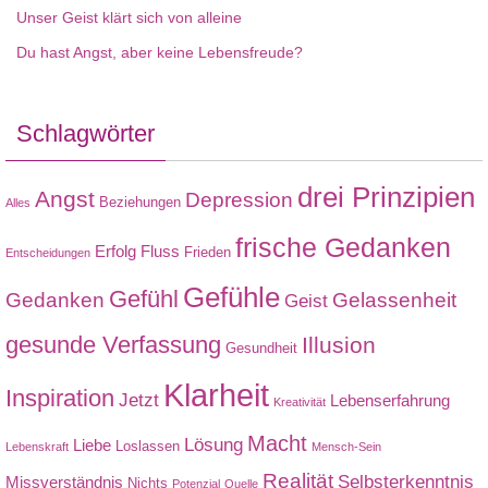
Unser Geist klärt sich von alleine
Du hast Angst, aber keine Lebensfreude?
Schlagwörter
drei Prinzipien
Angst
Depression
Beziehungen
Alles
frische Gedanken
Erfolg
Fluss
Frieden
Entscheidungen
Gefühle
Gefühl
Gedanken
Gelassenheit
Geist
gesunde Verfassung
Illusion
Gesundheit
Klarheit
Inspiration
Jetzt
Lebenserfahrung
Kreativität
Macht
Lösung
Liebe
Loslassen
Lebenskraft
Mensch-Sein
Realität
Selbsterkenntnis
Missverständnis
Nichts
Potenzial
Quelle