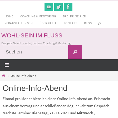
Zum
Inhalt
HOME
COACHING & MENTORING
DREI PRINZIPIEN
springen
VERANSTALTUNGEN
ÜBER KATJA
KONTAKT
BLOG
WOHL-SEIN IM FLUSS
Das gute Gefühl (wieder) finden - Coaching & Mentoring
Suchen
Suchen
nach:
Home
Online-Info-Abend
Online-Info-Abend
Einmal pro Monat biete ich einen Online-Info-Abend an. Er besteht
aus einem Vortrag und anschließender Möglichkeit zum Gespräch.
Nächste Termine:
Dienstag, 21.12.2021
und
Mittwoch,