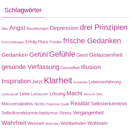
Schlagwörter
drei Prinzipien
Angst
Depression
Beziehungen
Alles
frische Gedanken
Erfolg
Fluss
Frieden
Entscheidungen
Gefühle
Gefühl
Gedanken
Gelassenheit
Geist
gesunde Verfassung
Illusion
Gesundheit
Klarheit
Inspiration
Jetzt
Lebenserfahrung
Kreativität
Macht
Lösung
Liebe
Loslassen
Lebenskraft
Mensch-Sein
Realität
Selbsterkenntnis
Missverständnis
Nichts
Potenzial
Quelle
Vergangenheit
Selbstkorrekturmechanismus
Stress
Wahrheit
Wohlsein
Weisheit
Wohlbefinden
Wohl-Sein