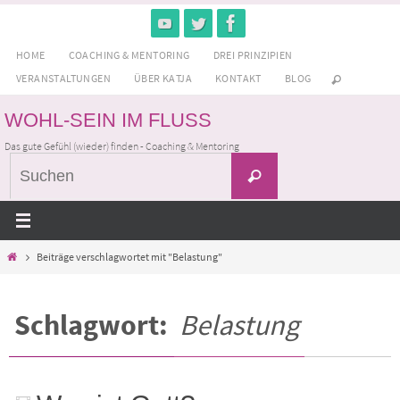
Zum
Inhalt
HOME
COACHING & MENTORING
DREI PRINZIPIEN
springen
VERANSTALTUNGEN
ÜBER KATJA
KONTAKT
BLOG
WOHL-SEIN IM FLUSS
Das gute Gefühl (wieder) finden - Coaching & Mentoring
Suchen
Suchen
nach:
Home
Beiträge verschlagwortet mit "Belastung"
Schlagwort:
Belastung