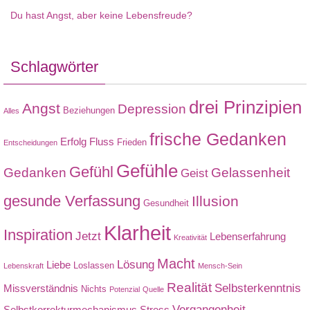
Du hast Angst, aber keine Lebensfreude?
Schlagwörter
drei Prinzipien
Angst
Depression
Beziehungen
Alles
frische Gedanken
Erfolg
Fluss
Frieden
Entscheidungen
Gefühle
Gefühl
Gedanken
Gelassenheit
Geist
gesunde Verfassung
Illusion
Gesundheit
Klarheit
Inspiration
Jetzt
Lebenserfahrung
Kreativität
Macht
Lösung
Liebe
Loslassen
Lebenskraft
Mensch-Sein
Realität
Selbsterkenntnis
Missverständnis
Nichts
Potenzial
Quelle
Vergangenheit
Selbstkorrekturmechanismus
Stress