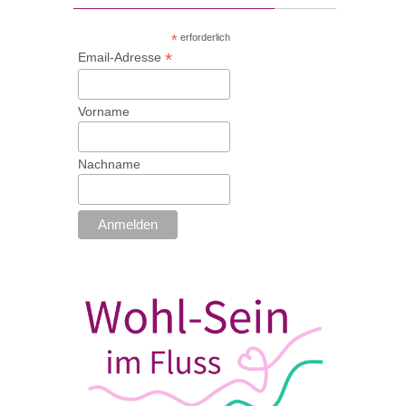
*
erforderlich
*
Email-Adresse
Vorname
Nachname