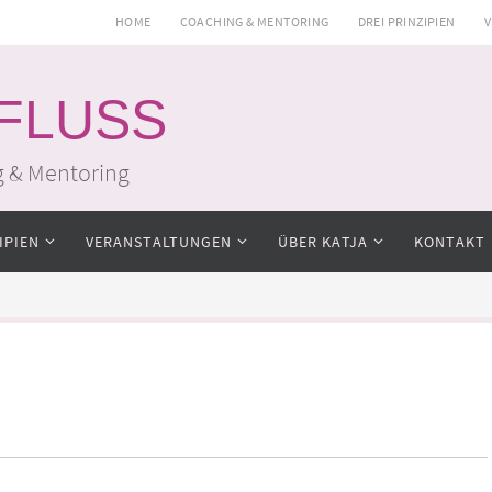
HOME
COACHING & MENTORING
DREI PRINZIPIEN
V
 FLUSS
g & Mentoring
IPIEN
VERANSTALTUNGEN
ÜBER KATJA
KONTAKT