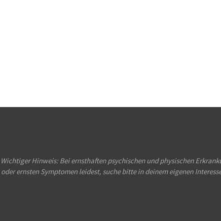
Wichtiger Hinweis: Bei ernsthaften psychischen und physischen Erkranku
oder ernsten Symptomen leidest, suche bitte in deinem eigenen Interess