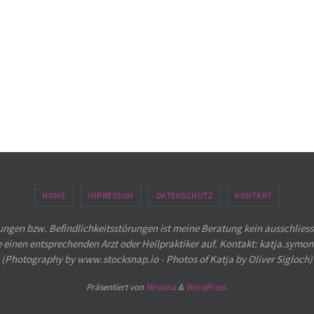
HOME
IMPRESSUM
DATENSCHUTZ
KONTAKT
ngen bzw. Befindlichkeitsstörungen ist meine Beratung kein ausschliess
e einen entsprechenden Arzt oder Heilpraktiker auf. Kontakt: katja.sym
(Photography by www.stocksnap.io - Photos of Katja by Oliver Sigloch)
Präsentiert von
Nirvana
&
WordPress.