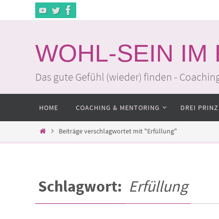
Zum
Inhalt
springen
WOHL-SEIN IM
Das gute Gefühl (wieder) finden - Coachin
Zum
HOME
COACHING & MENTORING
DREI PRINZ
Inhalt
springen
Home
Beiträge verschlagwortet mit "Erfüllung"
Schlagwort:
Erfüllung