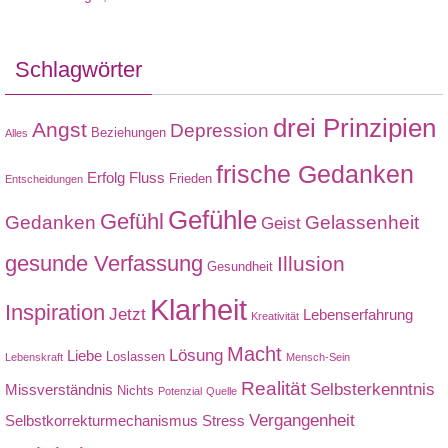
Schlagwörter
drei Prinzipien
Angst
Depression
Beziehungen
Alles
frische Gedanken
Erfolg
Fluss
Frieden
Entscheidungen
Gefühle
Gefühl
Gedanken
Gelassenheit
Geist
gesunde Verfassung
Illusion
Gesundheit
Klarheit
Inspiration
Jetzt
Lebenserfahrung
Kreativität
Macht
Lösung
Liebe
Loslassen
Lebenskraft
Mensch-Sein
Realität
Selbsterkenntnis
Missverständnis
Nichts
Potenzial
Quelle
Vergangenheit
Selbstkorrekturmechanismus
Stress