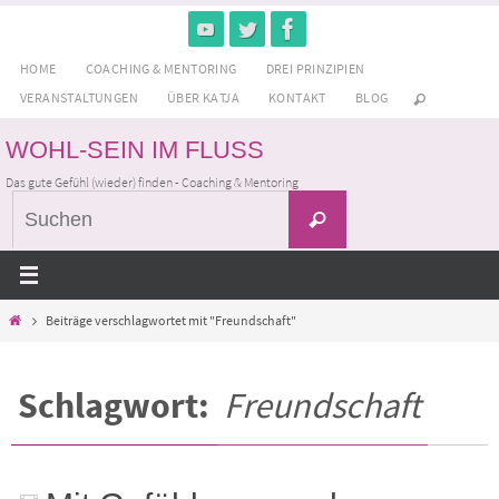
Zum
Inhalt
HOME
COACHING & MENTORING
DREI PRINZIPIEN
springen
VERANSTALTUNGEN
ÜBER KATJA
KONTAKT
BLOG
WOHL-SEIN IM FLUSS
Das gute Gefühl (wieder) finden - Coaching & Mentoring
Suchen
Suchen
nach:
Home
Beiträge verschlagwortet mit "Freundschaft"
Schlagwort:
Freundschaft