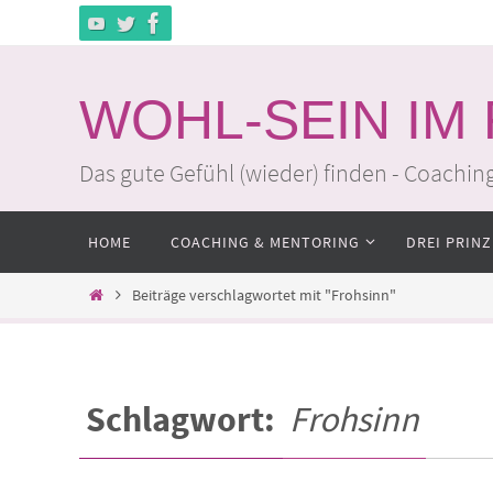
Zum
Inhalt
springen
WOHL-SEIN IM
Das gute Gefühl (wieder) finden - Coachin
Zum
HOME
COACHING & MENTORING
DREI PRINZ
Inhalt
springen
Home
Beiträge verschlagwortet mit "Frohsinn"
Schlagwort:
Frohsinn