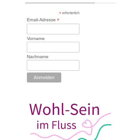
*
erforderlich
*
Email-Adresse
Vorname
Nachname