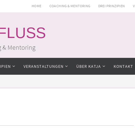
HOME
COACHING & MENTORING
DREI PRINZIPIEN
V
 FLUSS
g & Mentoring
IPIEN
VERANSTALTUNGEN
ÜBER KATJA
KONTAKT