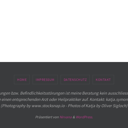
HOME
IMPRESSUM
DATENSCHUTZ
KONTAKT
ngen bzw. Befindlichkeitsstörungen ist meine Beratung kein ausschliess
e einen entsprechenden Arzt oder Heilpraktiker auf. Kontakt: katja.sym
(Photography by www.stocksnap.io - Photos of Katja by Oliver Sigloch)
Präsentiert von
Nirvana
&
WordPress.