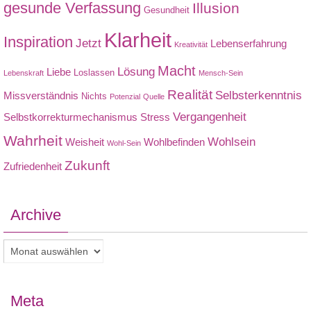
gesunde Verfassung
Illusion
Gesundheit
Klarheit
Inspiration
Jetzt
Lebenserfahrung
Kreativität
Macht
Lösung
Liebe
Loslassen
Lebenskraft
Mensch-Sein
Realität
Selbsterkenntnis
Missverständnis
Nichts
Potenzial
Quelle
Vergangenheit
Selbstkorrekturmechanismus
Stress
Wahrheit
Wohlsein
Weisheit
Wohlbefinden
Wohl-Sein
Zukunft
Zufriedenheit
Archive
Archive
Meta