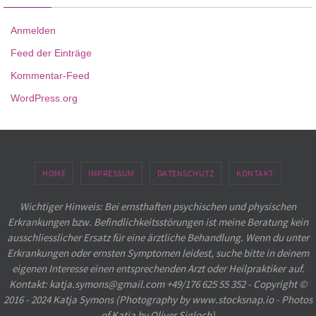
Anmelden
Feed der Einträge
Kommentar-Feed
WordPress.org
HOME
IMPRESSUM
DATENSCHUTZ
KONTAKT
Wichtiger Hinweis: Bei ernsthaften psychischen und physischen
Erkrankungen bzw. Befindlichkeitsstörungen ist meine Beratung kein
ausschliesslicher Ersatz für eine ärztliche Behandlung. Wenn du unter
Erkrankungen oder ernsten Symptomen leidest, suche bitte in deinem
eigenen Interesse einen entsprechenden Arzt oder Heilpraktiker auf.
Kontakt: katja.symons@gmail.com +49/176 625 55 352 - Copyright ©
2016 - 2024 Katja Symons (Photography by www.stocksnap.io - Photos
of Katja by Oliver Sigloch)