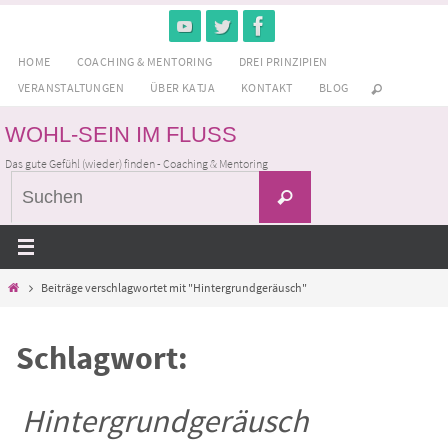
Zum
Inhalt
HOME
COACHING & MENTORING
DREI PRINZIPIEN
springen
VERANSTALTUNGEN
ÜBER KATJA
KONTAKT
BLOG
WOHL-SEIN IM FLUSS
Das gute Gefühl (wieder) finden - Coaching & Mentoring
Suchen
Suchen
nach:
Home
Beiträge verschlagwortet mit "Hintergrundgeräusch"
Schlagwort:
Hintergrundgeräusch