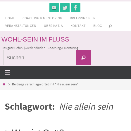
Zum
Inhalt
HOME
COACHING & MENTORING
DREI PRINZIPIEN
springen
VERANSTALTUNGEN
ÜBER KATJA
KONTAKT
BLOG
WOHL-SEIN IM FLUSS
Das gute Gefühl (wieder) finden - Coaching & Mentoring
Suchen
Suchen
nach:
Home
Beiträge verschlagwortet mit "Nie allein sein"
Schlagwort:
Nie allein sein