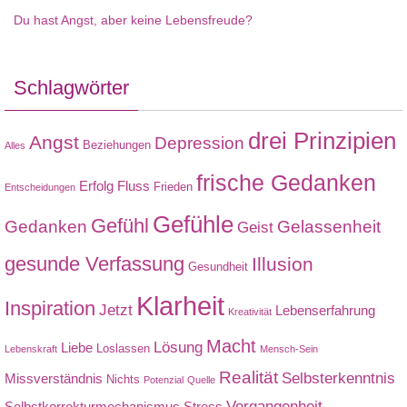
Du hast Angst, aber keine Lebensfreude?
Schlagwörter
drei Prinzipien
Angst
Depression
Beziehungen
Alles
frische Gedanken
Erfolg
Fluss
Frieden
Entscheidungen
Gefühle
Gefühl
Gedanken
Gelassenheit
Geist
gesunde Verfassung
Illusion
Gesundheit
Klarheit
Inspiration
Jetzt
Lebenserfahrung
Kreativität
Macht
Lösung
Liebe
Loslassen
Lebenskraft
Mensch-Sein
Realität
Selbsterkenntnis
Missverständnis
Nichts
Potenzial
Quelle
Vergangenheit
Selbstkorrekturmechanismus
Stress