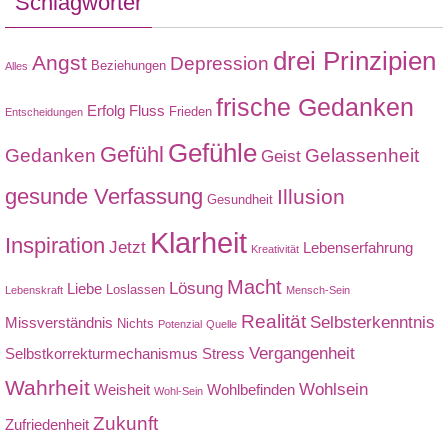
Schlagwörter
drei Prinzipien
Angst
Depression
Beziehungen
Alles
frische Gedanken
Erfolg
Fluss
Frieden
Entscheidungen
Gefühle
Gefühl
Gedanken
Gelassenheit
Geist
gesunde Verfassung
Illusion
Gesundheit
Klarheit
Inspiration
Jetzt
Lebenserfahrung
Kreativität
Macht
Lösung
Liebe
Loslassen
Lebenskraft
Mensch-Sein
Realität
Selbsterkenntnis
Missverständnis
Nichts
Potenzial
Quelle
Vergangenheit
Selbstkorrekturmechanismus
Stress
Wahrheit
Wohlsein
Weisheit
Wohlbefinden
Wohl-Sein
Zukunft
Zufriedenheit