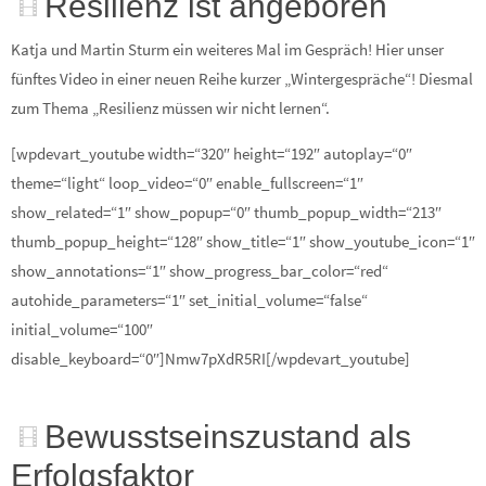
Resilienz ist angeboren
Katja und Martin Sturm ein weiteres Mal im Gespräch! Hier unser
fünftes Video in einer neuen Reihe kurzer „Wintergespräche“! Diesmal
zum Thema „Resilienz müssen wir nicht lernen“.
[wpdevart_youtube width=“320″ height=“192″ autoplay=“0″
theme=“light“ loop_video=“0″ enable_fullscreen=“1″
show_related=“1″ show_popup=“0″ thumb_popup_width=“213″
thumb_popup_height=“128″ show_title=“1″ show_youtube_icon=“1″
show_annotations=“1″ show_progress_bar_color=“red“
autohide_parameters=“1″ set_initial_volume=“false“
initial_volume=“100″
disable_keyboard=“0″]Nmw7pXdR5RI[/wpdevart_youtube]
Bewusstseinszustand als
Erfolgsfaktor