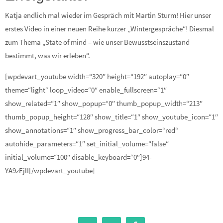
Katja endlich mal wieder im Gespräch mit Martin Sturm! Hier unser
erstes Video in einer neuen Reihe kurzer „Wintergespräche“! Diesmal
zum Thema „State of mind – wie unser Bewusstseinszustand
bestimmt, was wir erleben“.
[wpdevart_youtube width=“320″ height=“192″ autoplay=“0″
theme=“light“ loop_video=“0″ enable_fullscreen=“1″
show_related=“1″ show_popup=“0″ thumb_popup_width=“213″
thumb_popup_height=“128″ show_title=“1″ show_youtube_icon=“1″
show_annotations=“1″ show_progress_bar_color=“red“
autohide_parameters=“1″ set_initial_volume=“false“
initial_volume=“100″ disable_keyboard=“0″]94-
YA9zEjlI[/wpdevart_youtube]