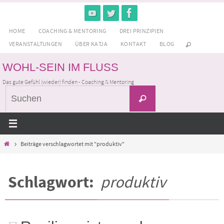
Zum
Inhalt
HOME
COACHING & MENTORING
DREI PRINZIPIEN
springen
VERANSTALTUNGEN
ÜBER KATJA
KONTAKT
BLOG
WOHL-SEIN IM FLUSS
Das gute Gefühl (wieder) finden - Coaching & Mentoring
Suchen
Suchen
nach:
Home
Beiträge verschlagwortet mit "produktiv"
Schlagwort:
produktiv