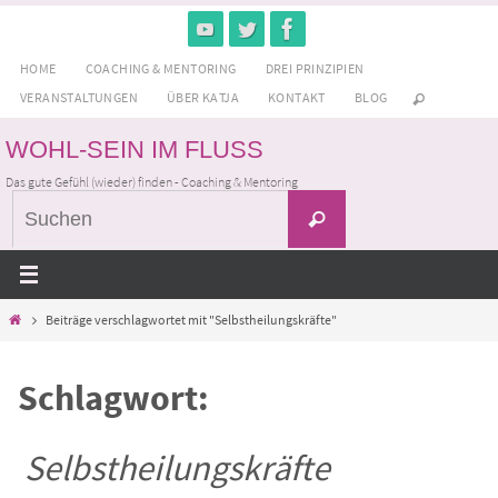
Zum
Inhalt
HOME
COACHING & MENTORING
DREI PRINZIPIEN
springen
VERANSTALTUNGEN
ÜBER KATJA
KONTAKT
BLOG
WOHL-SEIN IM FLUSS
Das gute Gefühl (wieder) finden - Coaching & Mentoring
Suchen
Suchen
nach:
Home
Beiträge verschlagwortet mit "Selbstheilungskräfte"
Schlagwort:
Selbstheilungskräfte