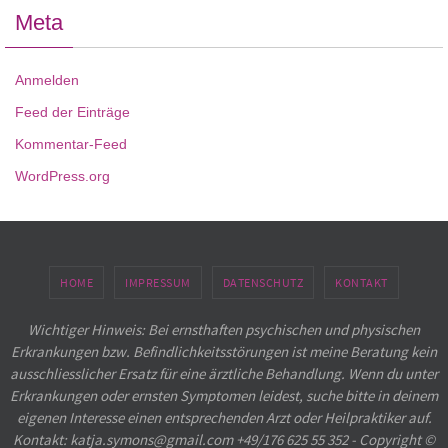
Meta
Anmelden
Feed der Einträge
Kommentar-Feed
WordPress.org
HOME
IMPRESSUM
DATENSCHUTZ
KONTAKT
Wichtiger Hinweis: Bei ernsthaften psychischen und physischen
Erkrankungen bzw. Befindlichkeitsstörungen ist meine Beratung kein
ausschliesslicher Ersatz für eine ärztliche Behandlung. Wenn du unter
Erkrankungen oder ernsten Symptomen leidest, suche bitte in deinem
eigenen Interesse einen entsprechenden Arzt oder Heilpraktiker auf.
Kontakt: katja.symons@gmail.com +49/176 625 55 352 - Copyright ©