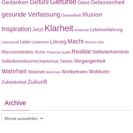
Gefühle
Gefühl
Gedanken
Gelassenheit
Geist
gesunde Verfassung
Illusion
Gesundheit
Klarheit
Inspiration
Jetzt
Lebenserfahrung
Kreativität
Macht
Lösung
Liebe
Loslassen
Lebenskraft
Mensch-Sein
Realität
Selbsterkenntnis
Missverständnis
Nichts
Potenzial
Quelle
Vergangenheit
Selbstkorrekturmechanismus
Stress
Wahrheit
Wohlsein
Weisheit
Wohlbefinden
Wohl-Sein
Zukunft
Zufriedenheit
Archive
Archive