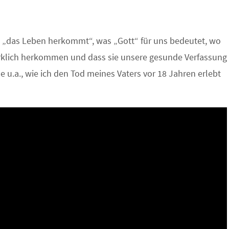
o „das Leben herkommt“, was „Gott“ für uns bedeutet, wo
irklich herkommen und dass sie unsere gesunde Verfassung
le u.a., wie ich den Tod meines Vaters vor 18 Jahren erlebt