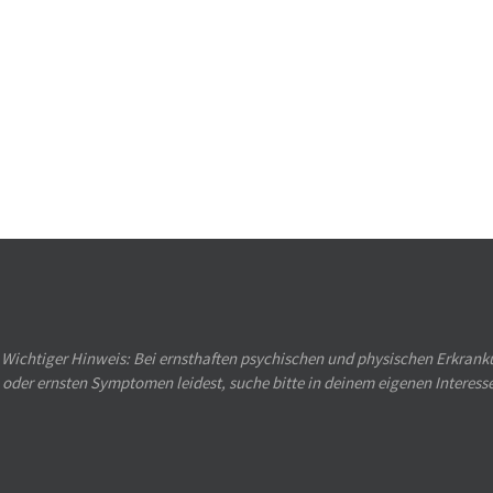
Wichtiger Hinweis: Bei ernsthaften psychischen und physischen Erkranku
oder ernsten Symptomen leidest, suche bitte in deinem eigenen Interess