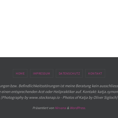
HOME
IMPRESSUM
DATENSCHUTZ
KONTAKT
ngen bzw. Befindlichkeitsstörungen ist meine Beratung kein ausschliess
e einen entsprechenden Arzt oder Heilpraktiker auf. Kontakt: katja.sym
(Photography by www.stocksnap.io - Photos of Katja by Oliver Sigloch)
Präsentiert von
Nirvana
&
WordPress.