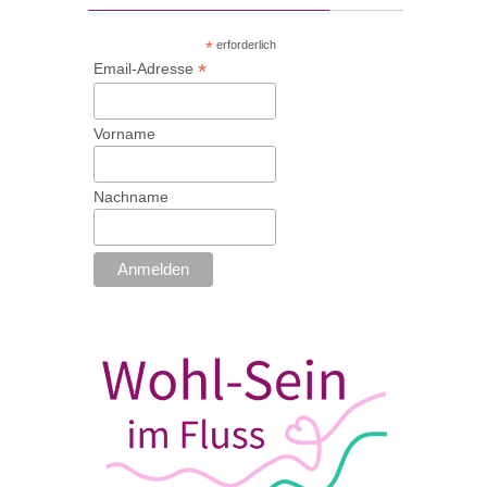
*
erforderlich
*
Email-Adresse
Vorname
Nachname