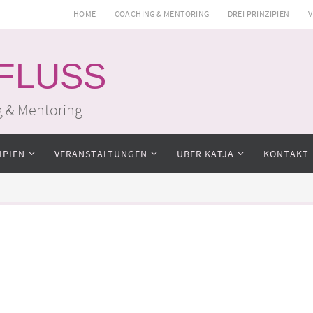
HOME
COACHING & MENTORING
DREI PRINZIPIEN
V
 FLUSS
g & Mentoring
IPIEN
VERANSTALTUNGEN
ÜBER KATJA
KONTAKT