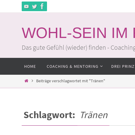
Zum
Inhalt
springen
WOHL-SEIN IM
Das gute Gefühl (wieder) finden - Coachin
Zum
HOME
COACHING & MENTORING
DREI PRINZ
Inhalt
springen
Home
Beiträge verschlagwortet mit "Tränen"
Schlagwort:
Tränen