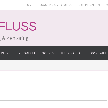
HOME
COACHING & MENTORING
DREI PRINZIPIEN
V
 FLUSS
g & Mentoring
IPIEN
VERANSTALTUNGEN
ÜBER KATJA
KONTAKT