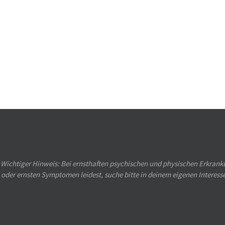
Wichtiger Hinweis: Bei ernsthaften psychischen und physischen Erkranku
oder ernsten Symptomen leidest, suche bitte in deinem eigenen Interess