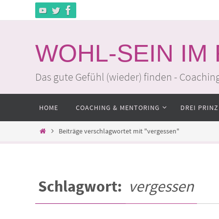
Zum
Inhalt
springen
WOHL-SEIN IM
Das gute Gefühl (wieder) finden - Coachin
Zum
HOME
COACHING & MENTORING
DREI PRINZ
Inhalt
springen
Home
Beiträge verschlagwortet mit "vergessen"
Schlagwort:
vergessen