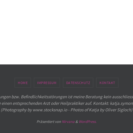
HOME
IMPRESSUM
DATENSCHUTZ
KONTAKT
ngen bzw. Befindlichkeitsstörungen ist meine Beratung kein ausschliess
e einen entsprechenden Arzt oder Heilpraktiker auf. Kontakt: katja.sym
(Photography by www.stocksnap.io - Photos of Katja by Oliver Sigloch)
Präsentiert von
Nirvana
&
WordPress.