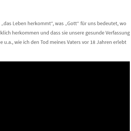
o „das Leben herkommt“, was „Gott“ für uns bedeutet, wo
irklich herkommen und dass sie unsere gesunde Verfassung
le u.a., wie ich den Tod meines Vaters vor 18 Jahren erlebt