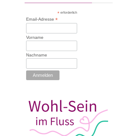
*
erforderlich
*
Email-Adresse
Vorname
Nachname