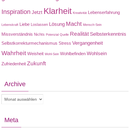
Klarheit
Inspiration
Jetzt
Lebenserfahrung
Kreativität
Macht
Lösung
Liebe
Loslassen
Lebenskraft
Mensch-Sein
Realität
Selbsterkenntnis
Missverständnis
Nichts
Potenzial
Quelle
Vergangenheit
Selbstkorrekturmechanismus
Stress
Wahrheit
Wohlsein
Weisheit
Wohlbefinden
Wohl-Sein
Zukunft
Zufriedenheit
Archive
Archive
Meta