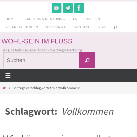
Zum
Inhalt
HOME
COACHING & MENTORING
DREI PRINZIPIEN
springen
VERANSTALTUNGEN
ÜBER KATJA
KONTAKT
BLOG
WOHL-SEIN IM FLUSS
Das gute Gefühl (wieder) finden - Coaching & Mentoring
Suchen
Suchen
nach:
Home
Beiträge verschlagwortet mit "Vollkommen"
Schlagwort:
Vollkommen