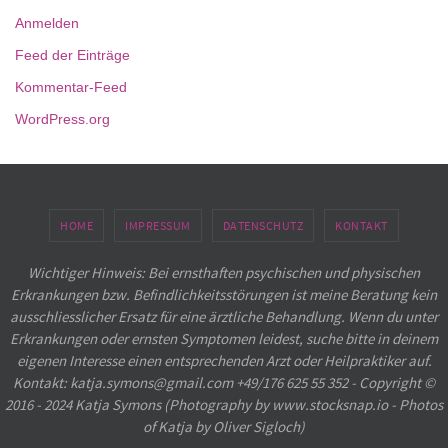
Anmelden
Feed der Einträge
Kommentar-Feed
WordPress.org
HOME
IMPRESSUM
DATENSCHUTZ
KONTAKT
Wichtiger Hinweis: Bei ernsthaften psychischen und physischen
Erkrankungen bzw. Befindlichkeitsstörungen ist meine Beratung kein
ausschliesslicher Ersatz für eine ärztliche Behandlung. Wenn du unter
Erkrankungen oder ernsten Symptomen leidest, suche bitte in deinem
eigenen Interesse einen entsprechenden Arzt oder Heilpraktiker auf.
Kontakt: katja.symons@gmail.com +49/176 625 55 352 - Copyright ©
2016 - 2024 Katja Symons (Photography by www.stocksnap.io - Photos
of Katja by Oliver Sigloch)