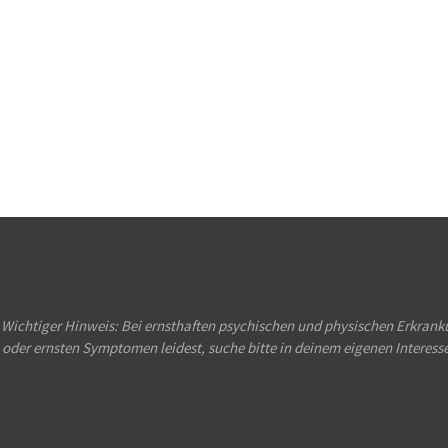
Wichtiger Hinweis: Bei ernsthaften psychischen und physischen Erkranku
oder ernsten Symptomen leidest, suche bitte in deinem eigenen Interess