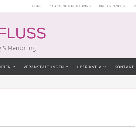
HOME
COACHING & MENTORING
DREI PRINZIPIEN
V
 FLUSS
g & Mentoring
IPIEN
VERANSTALTUNGEN
ÜBER KATJA
KONTAKT