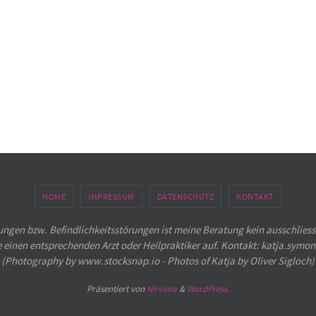
HOME
IMPRESSUM
DATENSCHUTZ
KONTAKT
ngen bzw. Befindlichkeitsstörungen ist meine Beratung kein ausschliess
e einen entsprechenden Arzt oder Heilpraktiker auf. Kontakt: katja.sym
(Photography by www.stocksnap.io - Photos of Katja by Oliver Sigloch)
Präsentiert von
Nirvana
&
WordPress.