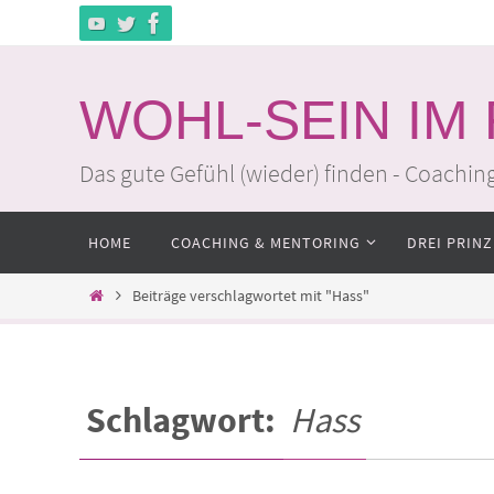
Zum
Inhalt
springen
WOHL-SEIN IM
Das gute Gefühl (wieder) finden - Coachin
Zum
HOME
COACHING & MENTORING
DREI PRINZ
Inhalt
springen
Home
Beiträge verschlagwortet mit "Hass"
Schlagwort:
Hass