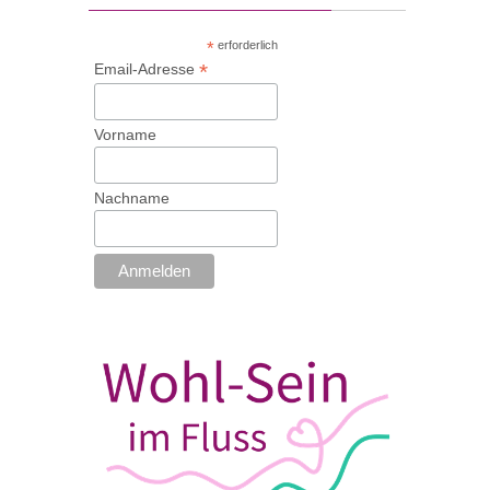
*
erforderlich
*
Email-Adresse
Vorname
Nachname