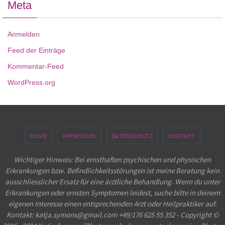
Meta
Anmelden
Feed der Einträge
Kommentar-Feed
WordPress.org
HOME
IMPRESSUM
DATENSCHUTZ
KONTAKT
Wichtiger Hinweis: Bei ernsthaften psychischen und physischen
Erkrankungen bzw. Befindlichkeitsstörungen ist meine Beratung kein
ausschliesslicher Ersatz für eine ärztliche Behandlung. Wenn du unter
Erkrankungen oder ernsten Symptomen leidest, suche bitte in deinem
eigenen Interesse einen entsprechenden Arzt oder Heilpraktiker auf.
Kontakt: katja.symons@gmail.com +49/176 625 55 352 - Copyright ©