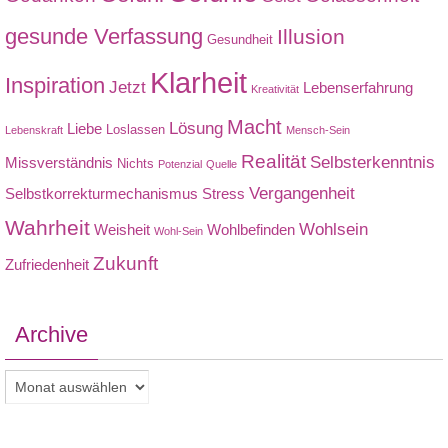
gesunde Verfassung
Illusion
Gesundheit
Klarheit
Inspiration
Jetzt
Lebenserfahrung
Kreativität
Macht
Lösung
Liebe
Loslassen
Lebenskraft
Mensch-Sein
Realität
Selbsterkenntnis
Missverständnis
Nichts
Potenzial
Quelle
Vergangenheit
Selbstkorrekturmechanismus
Stress
Wahrheit
Wohlsein
Weisheit
Wohlbefinden
Wohl-Sein
Zukunft
Zufriedenheit
Archive
Archive