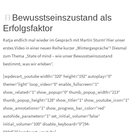
Bewusstseinszustand als
Erfolgsfaktor
Katja endlich mal wieder im Gespräch mit Martin Sturm! Hier unser
erstes Video in einer neuen Reihe kurzer „Wintergespräche“! Diesmal
zum Thema „State of mind – wie unser Bewusstseinszustand
bestimmt, was wir erleben“.
[wpdevart_youtube width=“320″ height=“192″ autoplay=“0″
theme=“light“ loop_video=“0″ enable_fullscreen=“1″
show_related=“1″ show_popup=“0″ thumb_popup_width=“213″
thumb_popup_height=“128″ show_title=“1″ show_youtube_icon=“1″
show_annotations=“1″ show_progress_bar_color=“red“
autohide_parameters=“1″ set_initial_volume=“false“
initial_volume=“100″ disable_keyboard=“0″]94-
YA9zEjlI[/wpdevart_youtube]