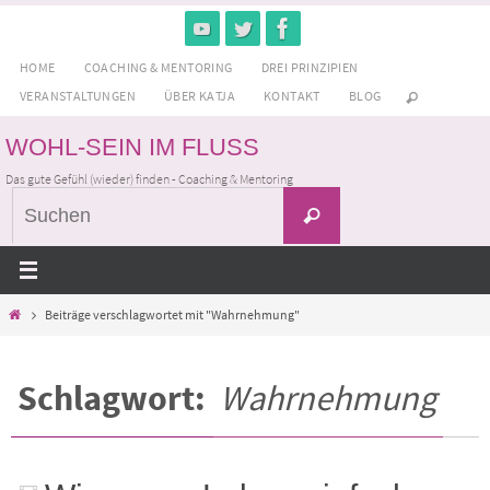
Zum
Inhalt
HOME
COACHING & MENTORING
DREI PRINZIPIEN
springen
VERANSTALTUNGEN
ÜBER KATJA
KONTAKT
BLOG
WOHL-SEIN IM FLUSS
Das gute Gefühl (wieder) finden - Coaching & Mentoring
Suchen
Suchen
nach:
Home
Beiträge verschlagwortet mit "Wahrnehmung"
Schlagwort:
Wahrnehmung