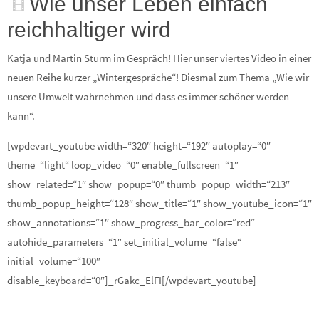
Wie unser Leben einfach
reichhaltiger wird
Katja und Martin Sturm im Gespräch! Hier unser viertes Video in einer
neuen Reihe kurzer „Wintergespräche“! Diesmal zum Thema „Wie wir
unsere Umwelt wahrnehmen und dass es immer schöner werden
kann“.
[wpdevart_youtube width=“320″ height=“192″ autoplay=“0″
theme=“light“ loop_video=“0″ enable_fullscreen=“1″
show_related=“1″ show_popup=“0″ thumb_popup_width=“213″
thumb_popup_height=“128″ show_title=“1″ show_youtube_icon=“1″
show_annotations=“1″ show_progress_bar_color=“red“
autohide_parameters=“1″ set_initial_volume=“false“
initial_volume=“100″
disable_keyboard=“0″]_rGakc_ElFI[/wpdevart_youtube]