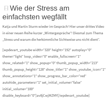
Wie der Stress am
einfachsten wegfällt
Katja und Martin Sturm wieder im Gespräch! Hier unser drittes Video
in einer neuen Reihe kurzer „Wintergespräche“! Diesmal zum Thema
„Stress und warum die herkömmliche Sichtweise uns nicht dient“.
[wpdevart_youtube width=“320″ height=“192″ autoplay=“0″
theme=“light“ loop_video=“0″ enable_fullscreen=“1″
show_related=“1″ show_popup=“0″ thumb_popup_width=“213″
thumb_popup_height=“128″ show_title=“1″ show_youtube_icon=“1″
show_annotations=“1″ show_progress_bar_color=“red“
autohide_parameters=“1″ set_initial_volume=“false“
initial_volume=“100″
disable_keyboard=“0″]av8jCwjMZMY[/wpdevart_youtube]