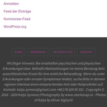
Anmelden
Feed der Einträge
Kommentar-Feed
WordPress.org
HOME
IMPRESSUM
DATENSCHUTZ
KONTAKT
Wichtiger Hinweis: Bei ernsthaften psychischen und physischen
Erkrankungen bzw. Befindlichkeitsstörungen ist meine Beratung kein
ausschliesslicher Ersatz für eine ärztliche Behandlung. Wenn du unter
Erkrankungen oder ernsten Symptomen leidest, suche bitte in deinem
eigenen Interesse einen entsprechenden Arzt oder Heilpraktiker auf.
Kontakt: katja.symons@gmail.com +49/176 625 55 352 - Copyright ©
2016 - 2024 Katja Symons (Photography by www.stocksnap.io - Photos
of Katja by Oliver Sigloch)