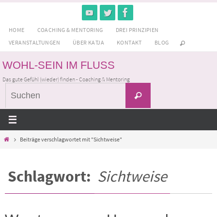
Zum
Inhalt
HOME
COACHING & MENTORING
DREI PRINZIPIEN
springen
VERANSTALTUNGEN
ÜBER KATJA
KONTAKT
BLOG
WOHL-SEIN IM FLUSS
Das gute Gefühl (wieder) finden - Coaching & Mentoring
Suchen
Suchen
nach:
Home
Beiträge verschlagwortet mit "Sichtweise"
Schlagwort:
Sichtweise