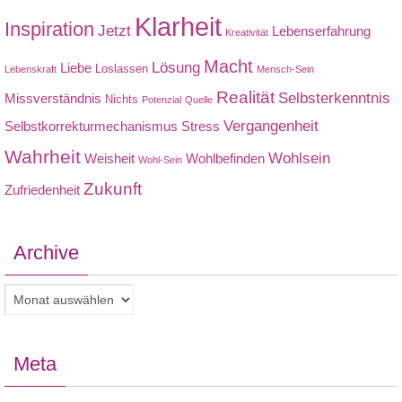
Klarheit
Inspiration
Jetzt
Lebenserfahrung
Kreativität
Macht
Lösung
Liebe
Loslassen
Lebenskraft
Mensch-Sein
Realität
Selbsterkenntnis
Missverständnis
Nichts
Potenzial
Quelle
Vergangenheit
Selbstkorrekturmechanismus
Stress
Wahrheit
Wohlsein
Weisheit
Wohlbefinden
Wohl-Sein
Zukunft
Zufriedenheit
Archive
Archive
Meta